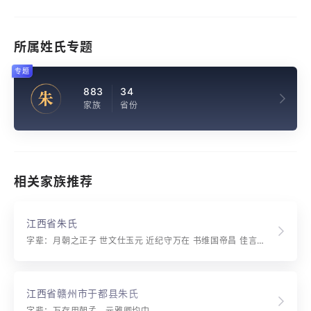
所属姓氏专题
专题
883
34
朱
家族
省份
相关家族推荐
江西省朱氏
字辈：月朝之正子 世文仕玉元 近纪守万在 书维国帝昌 佳言宗志永 金贵远传方
江西省赣州市于都县朱氏
字辈：万存用朝孟，元雅卿均中