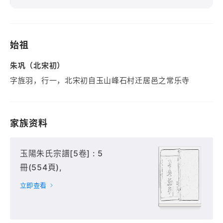
始祖
朱巩（北宋初）
字旌羽，行一，北宋初自玉山峰石村迁居邑之常乐寺
家族资料
玉陽朱氏宗譜[5卷] : 5
冊(554頁),
立即查看