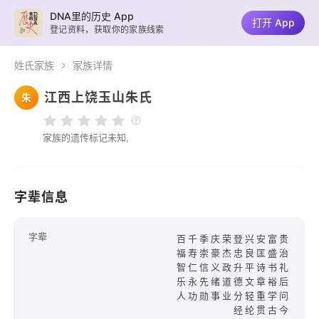
DNA里的历史 App
打开 App
登记资料，获取你的家族线索
姓氏家族
家族详情
江西上饶玉山朱氏
朱
家族的遗传标记未知,
字辈信息
字辈
百千季庆荣登兴安富贵
福寿崇豪杰忠良匡盛治
智仁信义政升平诗书礼
乐永先绪道德文章裕后
人功勋事业分轻重学问
经纶贯古今