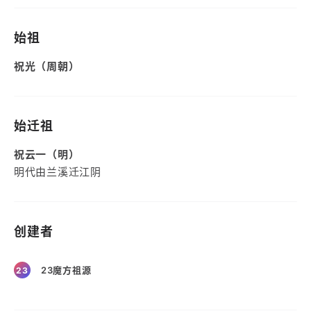
始祖
祝光（周朝）
始迁祖
祝云一（明）
明代由兰溪迁江阴
创建者
23魔方祖源
23