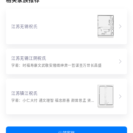
相关家族推荐
江苏无锡祝氏
江苏无锡江阴祝氏
字辈：时福寿康文武敬安隆缙绅肃一哲谋圣万世长昌盛
江苏镇江祝氏
字辈：小仁大付 通文理智 福忠原善 颜曾思孟 贤良方正 兆昌德明 家庭永兴 允恭克让 道义承恩
认领家族