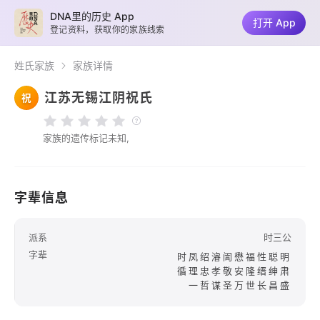
DNA里的历史 App
打开 App
登记资料，获取你的家族线索
姓氏家族
家族详情
江苏无锡江阴祝氏
祝
家族的遗传标记未知,
字辈信息
派系
时三公
字辈
时凤绍濬訚懋福性聪明
循理忠孝敬安隆缙绅肃
一哲谋圣万世长昌盛