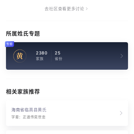
去社区查看更多讨论
所属姓氏专题
专题
2380
25
黄
家族
省份
相关家族推荐
海南省临高县黄氏
字辈：正道传奕世忠