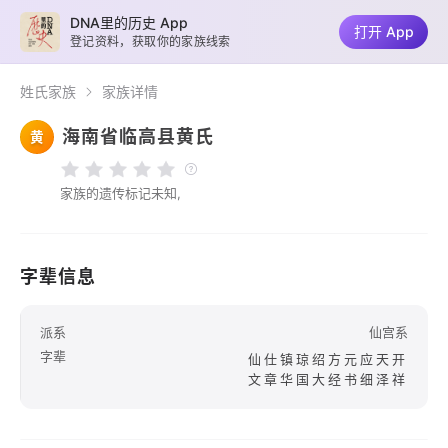
DNA里的历史 App
打开 App
登记资料，获取你的家族线索
姓氏家族
家族详情
海南省临高县黄氏
黄
家族的遗传标记未知,
字辈信息
派系
仙宫系
字辈
仙仕镇琼绍方元应天开
文章华国大经书细泽祥