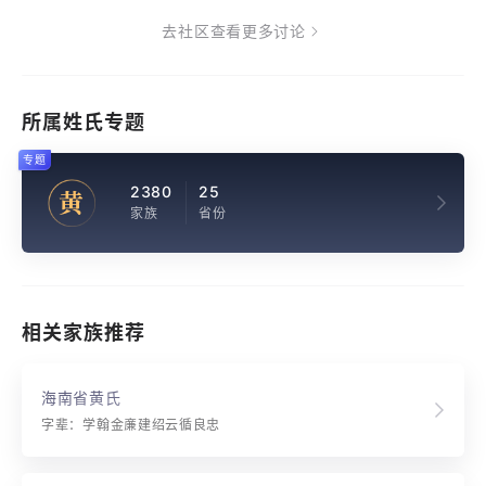
去社区查看更多讨论
所属姓氏专题
专题
2380
25
黄
家族
省份
相关家族推荐
海南省黄氏
字辈：学翰金亷建绍云循良忠