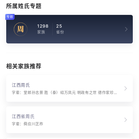
所属姓氏专题
专题
1298
25
周
家族
省份
相关家族推荐
江西周氏
字辈：堂郎孙志景 胜（泰）绍万凤元 明政有之世 德作家珍延 昭穆宗文武 裕后乐英贤 秩序依天定 彝伦在人全 谟烈由今续 奕叶盛相传 祖训恪遵守 祥发允超前
江西省周氏
字辈：舜应川芝祚