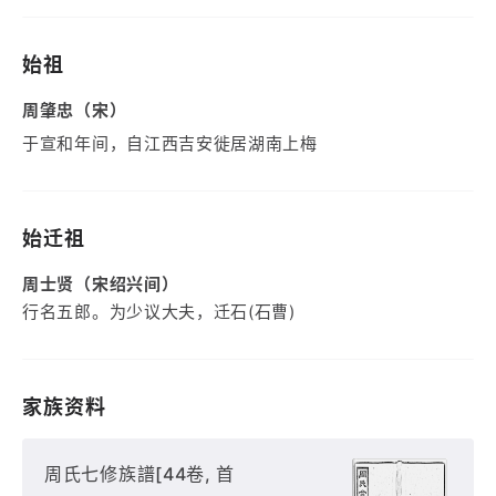
始祖
周肇忠（宋）
于宣和年间，自江西吉安徙居湖南上梅
始迁祖
周士贤（宋绍兴间）
行名五郎。为少议大夫，迁石(石曹)
家族资料
周氏七修族譜[44卷, 首