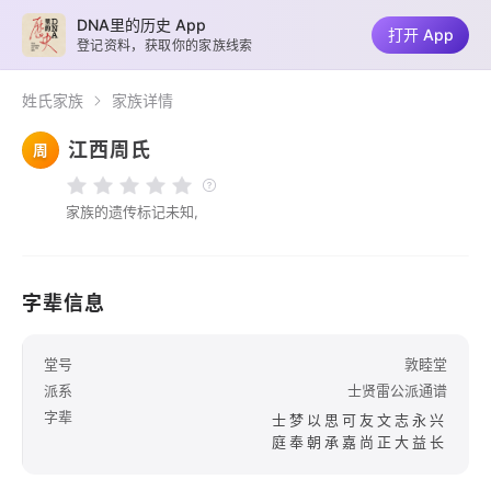
DNA里的历史 App
打开 App
登记资料，获取你的家族线索
姓氏家族
家族详情
江西周氏
周
家族的遗传标记未知,
字辈信息
堂号
敦睦堂
派系
士贤雷公派通谱
字辈
士梦以思可友文志永兴
庭奉朝承嘉尚正大益长