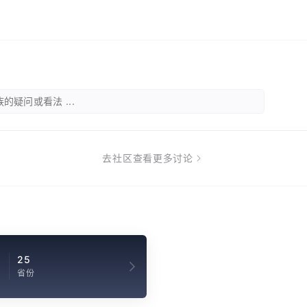
的疑问或看法 ...
去社区查看更多讨论
9
25
省份