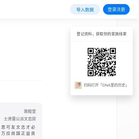
登录注册
导入数据
登记资料，获取你的家族线索
扫码打开「DNA里的历史」
敦睦堂
士贤雷公派文忠房
以思可友文志才必
朝万应尚国正益良