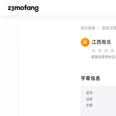
姓氏家族
家族详
江西周氏
周
家族的遗传标记
字辈信息
堂号
派系
字辈