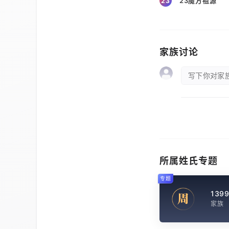
23魔方祖源
23
家族讨论
写下你对家族
所属姓氏专题
专题
139
周
家族