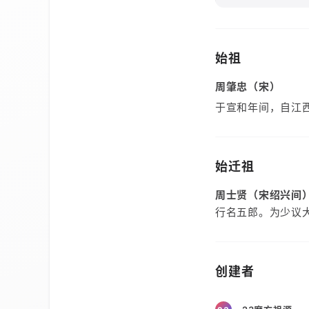
始祖
周肇忠（宋）
于宣和年间，自江
始迁祖
周士贤（宋绍兴间
行名五郎。为少议大
创建者