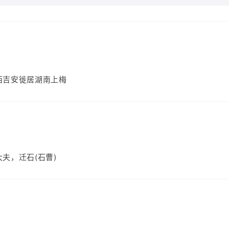
西吉安徙居湖南上梅
）
夫，迁石(石曹)