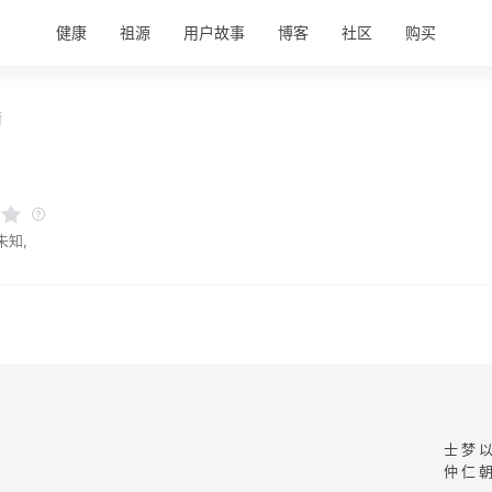
健康
祖源
用户故事
博客
社区
购买
情
未知,
士梦
仲仁