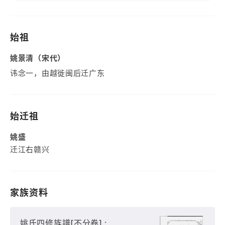
始祖
姚景清（宋代）
讳念一，由越徙闽后迁广东
始迁祖
姚盛
迁江右赣兴
家族资料
姚氏四修族譜[不分卷] :