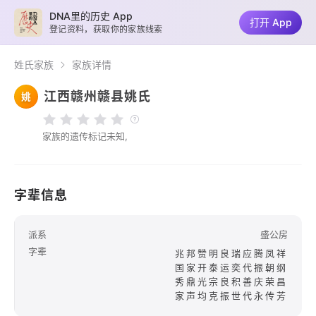
DNA里的历史 App
打开 App
登记资料，获取你的家族线索
姓氏家族
家族详情
江西赣州赣县姚氏
姚
家族的遗传标记未知,
字辈信息
派系
盛公房
字辈
兆邦赞明良瑞应腾凤祥
国家开泰运奕代振朝纲
秀鼎光宗良积善庆荣昌
家声均克振世代永传芳