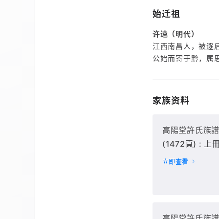
始迁祖
许逵（明代）
江西南昌人，被逐
公始而寄于黔，属
家族资料
高陽堂許氏族譜[
(1472頁) : 上冊
立即查看
高陽堂許氏族譜[