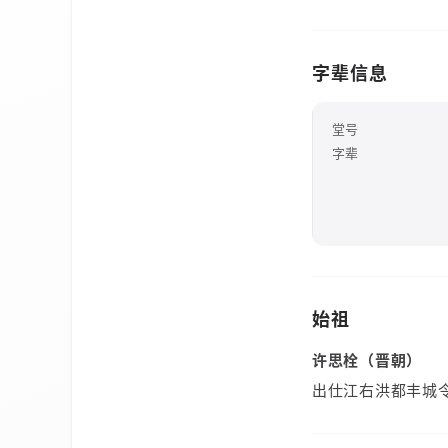
字辈信息
堂号
字辈
始祖
许思栓（晋朝）
出仕江右洪都丰城