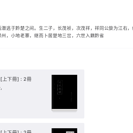
后潜逃于黔楚之间。生二子，长茂祯，次茂祥，祥同公旋为江右，
思州，小地老寨，继而卜居楚地三岔，六世入籍黔省
上下冊] : 2冊
,
上下冊] : 2冊