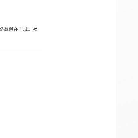
终葬俱在丰城。祯