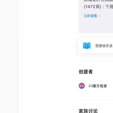
(1472頁) : 下冊
立即查看
想要保存该
创建者
23魔方祖源
23
家族讨论