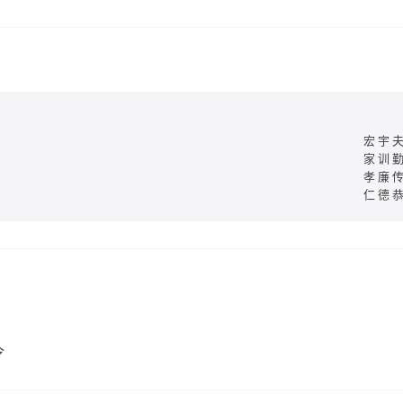
宏宇
家训
孝廉
仁德
令