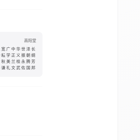
高阳堂
夫宽广中华世泽长
勤耘学正义振朝纲
传秋美兰桂永腾芳
恭谦礼文武佐国邦