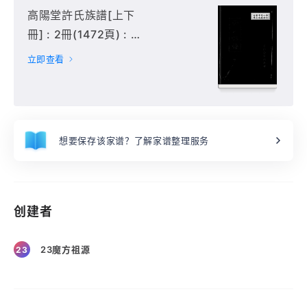
高陽堂許氏族譜[上下
冊] : 2冊(1472頁) : 下
冊,
立即查看
想要保存该家谱？了解家谱整理服务
创建者
23魔方祖源
23