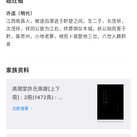
始迁祖
许逵（明代）
江西南昌人，被逐后潜逃于黔楚之间。生二子，长茂祯，
次茂祥，祥同公旋为江右，终葬俱在丰城。祯公始而寄于
黔，属思州，小地老寨，继而卜居楚地三岔，六世入籍黔
省
家族资料
高陽堂許氏族譜[上下
冊] : 2冊(1472頁) : 上
冊,
立即查看