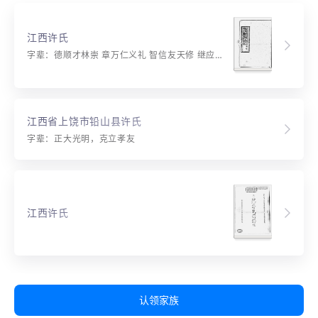
江西许氏
字辈：德顺才林崇 章万仁义礼 智信友天修 继应一大光 明三连吉祥 支本同源远 百世绍鼎铭 履祥基自永 科第裕家声 宏图展雄风 传道承先质
江西省上饶市铅山县许氏
字辈：正大光明，克立孝友
江西许氏
认领家族