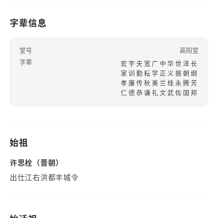
字辈信息
堂号
高阳堂
字辈
宏宇夫宽广中华世泽长
家训勤耘学正义振朝纲
孝廉传秋美兰桂永腾芳
仁德恭谦礼文武佐国邦
始祖
许思栓（晋朝）
出仕江右洪都丰城令