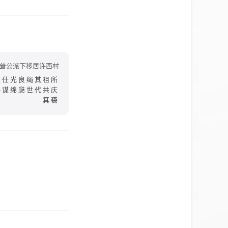
耸公派下移居许西村
天仕光良绳其祖所
孙谋绵瓞世代共庆
箕裘