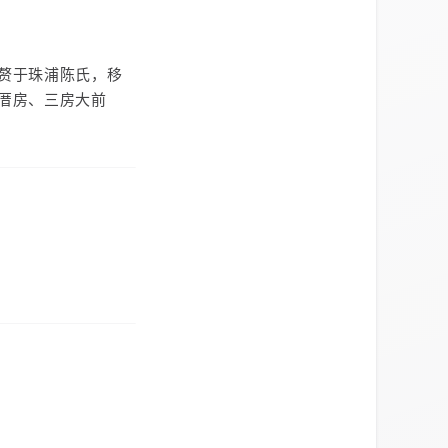
赘于珠浦陈氏，移
厝房、三房大前