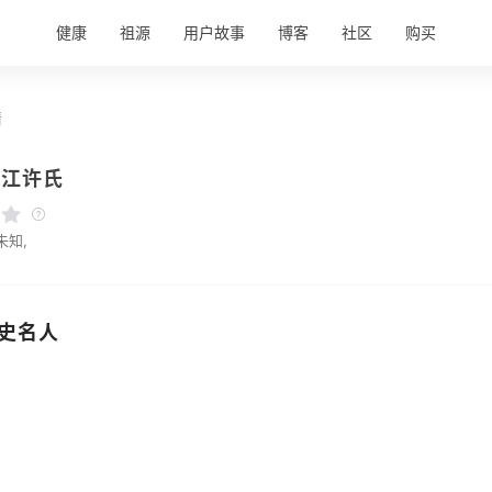
健康
祖源
用户故事
博客
社区
购买
情
晋江许氏
未知,
史名人