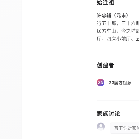
始迁祖
许忠辅（元末）
行五十郎，三十六
居方车山，今之埔
厅、四房小前厅、
创建者
23魔方祖源
23
家族讨论
写下你对家族