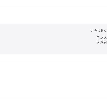
石龟瑶林文
学庭
治厥