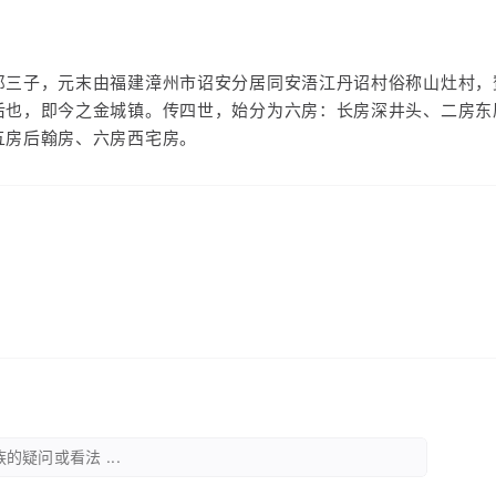
郎三子，元末由福建漳州市诏安分居同安浯江丹诏村俗称山灶村，
后也，即今之金城镇。传四世，始分为六房：长房深井头、二房东
五房后翰房、六房西宅房。
的疑问或看法 ...