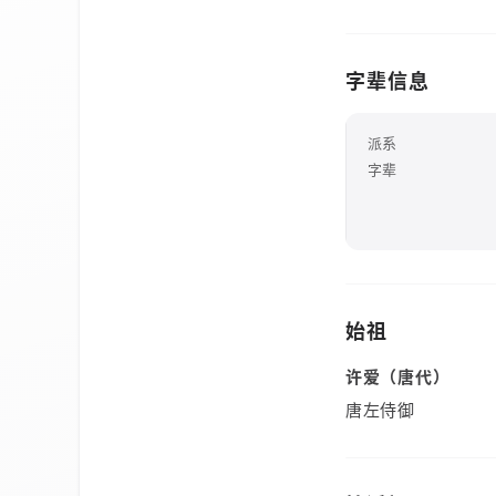
字辈信息
派系
字辈
始祖
许爱（唐代）
唐左侍御