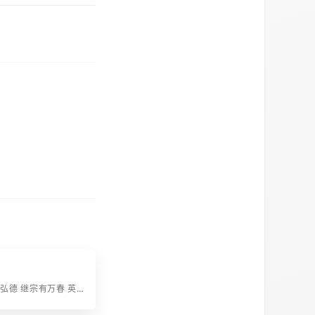
字辈：君子成弘德 继宗有万春 英雄宜上国 百世永思存