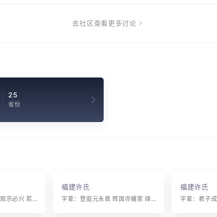
去社区查看更多讨论
25
省份
福建许氏
福建许氏
字辈：有子以伯继 可观宗必兴 若能敦自守 永见汝成名
字辈：登庭元永首 辉国亦耀家 绎恩平承业 海宇垂风声