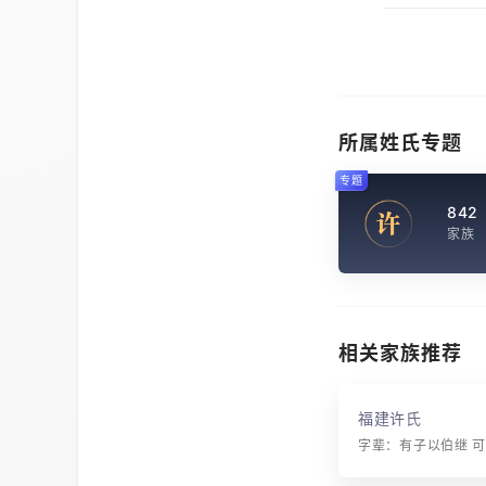
所属姓氏专题
专题
842
许
家族
相关家族推荐
福建许氏