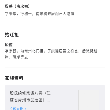
殷秩（南宋初）
字秉常，行初一，南宋初来居润州大港镇
始迁祖
殷谅
字宗智，为常州北门祖，子康徙居邑之符言，后派衍赵
岸、蒲岸等支
家族资料
殷氏续修宗谱八卷（江
蘇省常州市武進區）第
1册
立即查看