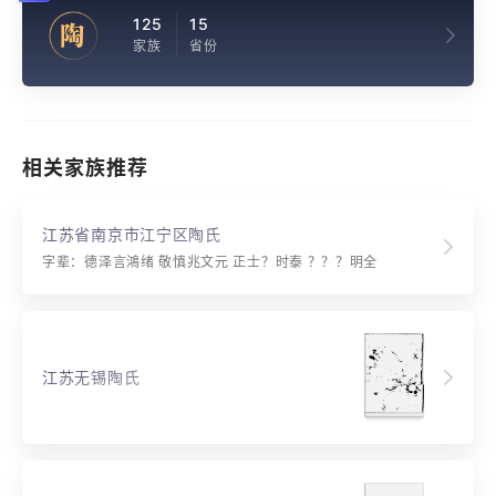
125
15
陶
家族
省份
相关家族推荐
江苏省南京市江宁区陶氏
字辈：德泽言鴻绪 敬慎兆文元 正士？时泰 ？？？明全
江苏无锡陶氏