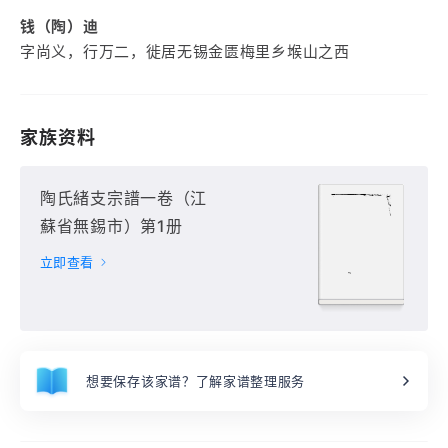
钱（陶）迪
字尚义，行万二，徙居无锡金匮梅里乡堠山之西
家族资料
陶氏緒支宗譜一卷（江
蘇省無錫市）第1册
立即查看
想要保存该家谱？了解家谱整理服务