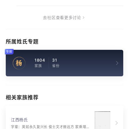
去社区查看更多讨论
所属姓氏专题
专题
1804
31
杨
家族
省份
相关家族推荐
江西杨氏
字辈：英如永久复兴长 俊士文才振远方 家乘增光荣祖德 声名富贵冠书香