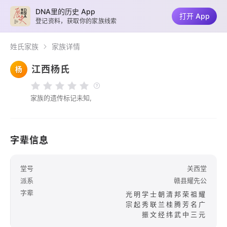
DNA里的历史 App
打开 App
登记资料，获取你的家族线索
姓氏家族
家族详情
江西杨氏
杨
家族的遗传标记未知,
字辈信息
堂号
关西堂
派系
赣县耀先公
字辈
光明学士朝清邦荣祖耀
宗起秀联兰桂腾芳名广
振文经纬武中三元