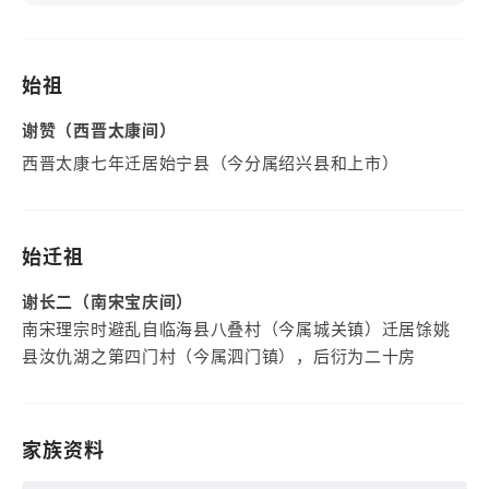
始祖
谢赞（西晋太康间）
西晋太康七年迁居始宁县（今分属绍兴县和上市）
始迁祖
谢长二（南宋宝庆间）
南宋理宗时避乱自临海县八叠村（今属城关镇）迁居馀姚
县汝仇湖之第四门村（今属泗门镇），后衍为二十房
家族资料