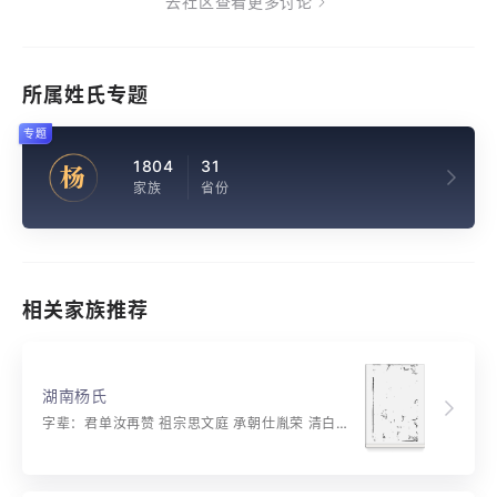
去社区查看更多讨论
所属姓氏专题
专题
1804
31
杨
家族
省份
相关家族推荐
湖南杨氏
字辈：君单汝再赞 祖宗思文庭 承朝仕胤荣 清白传家天 相期恢俊烈 济美绍英贤 贵自诗书得 富从俭约延 持身昭肃慎 立品重贞廉 纯武钦彝训 声闻远遐渲