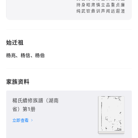
持身昭肃慎立品重贞廉
纯武钦彝训声闻远遐渲
始迁祖
杨兆、杨信、杨伯
家族资料
楊氏續修族譜（湖南
省）第1册
立即查看