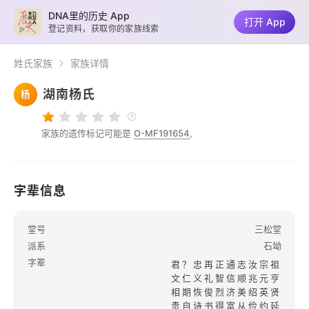
DNA里的历史 App
打开 App
登记资料，获取你的家族线索
姓氏家族
家族详情
湖南杨氏
杨
家族的遗传标记可能是
O-MF191654
,
字辈信息
堂号
三松堂
派系
石坳
字辈
君？忠再正通志汝宗祖
文仁义礼智信顺兆元亨
相期恢俊烈济美绍英贤
贵自诗书得富从俭约延