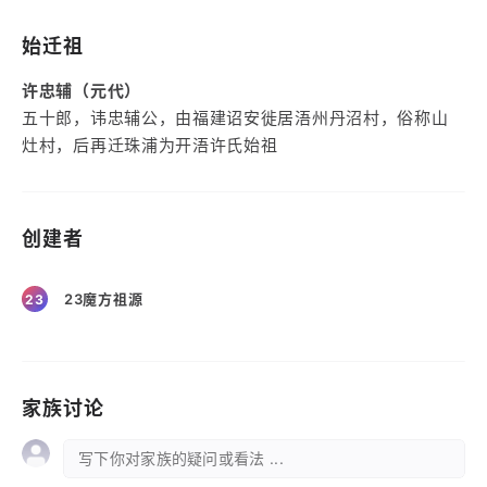
始迁祖
许忠辅（元代）
五十郎，讳忠辅公，由福建诏安徙居浯州丹沼村，俗称山
灶村，后再迁珠浦为开浯许氏始祖
创建者
23魔方祖源
23
家族讨论
写下你对家族的疑问或看法 ...