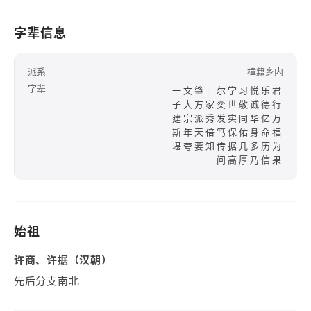
字辈信息
派系
樟籍乡内
字辈
一文肇士尔学习悦乐君
子大方家奕世敬诚德行
建宗派秀发实同华亿万
斯年天倍笃保佑身命福
堪夸要知传据几多历为
问高厚乃信果
始祖
许商、许据（汉朝）
先后分支南北