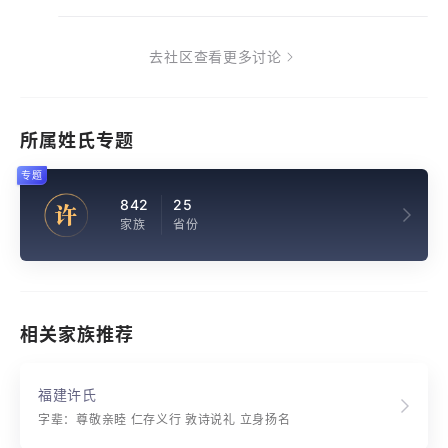
去社区查看更多讨论
所属姓氏专题
专题
842
25
许
家族
省份
相关家族推荐
福建许氏
字辈：尊敬亲睦 仁存义行 敦诗说礼 立身扬名