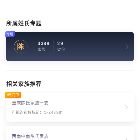
所属姓氏专题
专题
3398
29
陈
家族
省份
相关家族推荐
研究中
重庆陈氏家族一支
可能的遗传标记：O-Z43961
西南中南陈氏家族