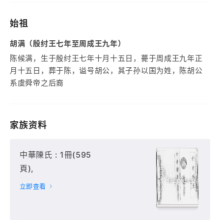
始祖
胡满（殷纣王七年至周成王九年）
陈候满，生于殷纣王七年十月十五日，薨于周成王九年正
月十五日，葬于陈，谥号胡公，其子孙以国为姓，陈胡公
系虞舜帝之后裔
家族资料
中華陳氏 : 1冊(595
頁),
立即查看