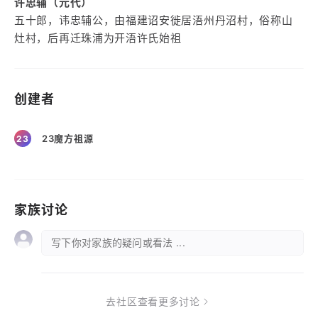
许忠辅（元代）
五十郎，讳忠辅公，由福建诏安徙居浯州丹沼村，俗称山
灶村，后再迁珠浦为开浯许氏始祖
创建者
23魔方祖源
23
家族讨论
写下你对家族的疑问或看法 ...
去社区查看更多讨论