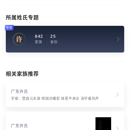
所属姓氏专题
专题
842
25
许
家族
省份
相关家族推荐
广东许氏
字辈：登庭元永首 辉国亦耀家 绎恩平承业 海宇垂风声
广东许氏