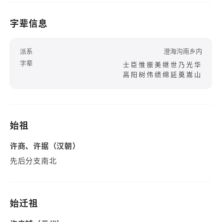
字辈信息
派系
澄海沟南乡内
字辈
士臣惟振美继世乃光华
高阳树伟绩绵延奠嵩山
始祖
许商、许据（汉朝）
先后分支南北
始迁祖