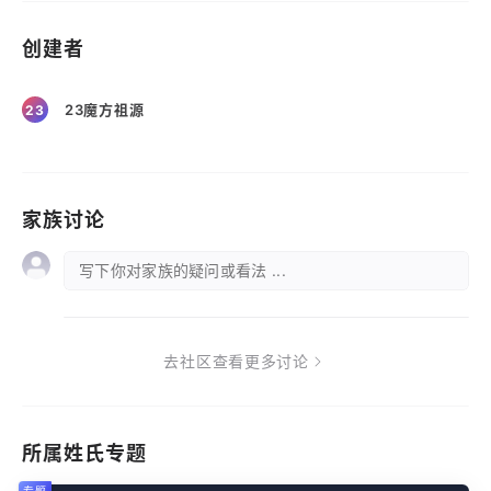
创建者
23魔方祖源
23
家族讨论
写下你对家族的疑问或看法 ...
去社区查看更多讨论
所属姓氏专题