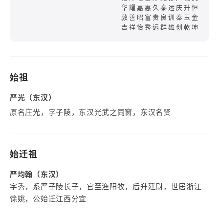
华耀嘉惠久泰运庆升恒
敦善昭富贵良训奉玉金
吉祥怡秀远群雄创乾坤
始祖
严光（东汉）
原名庄光，字子陵，东汉光武之同窗，东汉名贤
始迁祖
严均翰（东汉）
字秀，系严子陵长子，官至渔阳牧，后升廷尉，世居浙江
馀姚，公始迁江西分宜