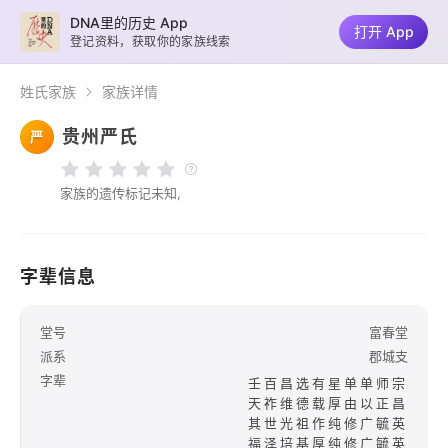
DNA里的历史 App
打开 App
登记资料，获取你的家族线索
姓氏家族
家族详情
贵州严氏
严
家族的遗传标记未知,
字辈信息
堂号
富春堂
派系
郡城支
字辈
壬百昌选有星单单师宗
天祚维德载厚由以正昌
其世光祖作纯修广毓英
福泽培基厚纯修广毓英