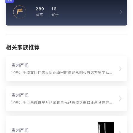
专题
289
16
严
家族
省份
相关家族推荐
贵州严氏
字辈：壬道文仕仲忠大绍正璋宗时维兆永嗣和有义方家学从先志纯修广毓英 福泽培基厚 纯修广毓英 华耀嘉惠久 泰运庆升恒 敦善昭富贵 良训奉玉金 吉祥怡秀远 群雄创乾坤
贵州严氏
字辈：壬百昌选琪星万廷师政自元己裔道之由以正昌其世光祖作纯修广毓英 福泽培基厚 纯修广毓英 华耀嘉惠久 泰运庆升恒 敦善昭富贵 良训奉玉金 吉祥怡秀远 群雄创乾坤
贵州严氏