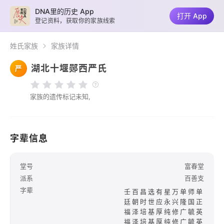
DNA里的历史 App
打开 App
登记资料，获取你的家族线索
姓氏家族
家族详情
湖北十堰郧西严氏
严
家族的遗传标记未知,
字辈信息
堂号
富春堂
派系
百善支
字辈
壬百昌选有星万单师单
廷朝时世应永兴隆国正
福泽培基厚纯修广毓英
福泽培基厚纯修广毓英