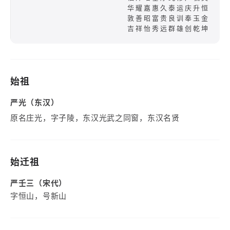
华耀嘉惠久泰运庆升恒
敦善昭富贵良训奉玉金
吉祥怡秀远群雄创乾坤
始祖
严光（东汉）
原名庄光，字子陵，东汉光武之同窗，东汉名贤
始迁祖
严壬三（宋代）
字恒山，号新山