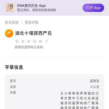
DNA里的历史 App
打开 App
登记资料，获取你的家族线索
姓氏家族
家族详情
湖北十堰郧西严氏
严
家族的遗传标记未知,
字辈信息
堂号
富春堂
派系
义公支
字辈
壬义单单清声单塘应汉
单文策中习世以永承延
福泽培基厚纯修广毓英
福泽培基厚纯修广毓英