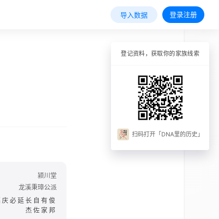
登录注册
导入数据
登记资料，获取你的家族线索
扫码打开「DNA里的历史」
颍川堂
龙溪秉璋公派
福庆必延长自有俊
杰佐家邦