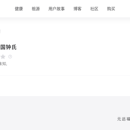
健康
祖源
用户故事
博客
社区
购买
情
兴国钟氏
未知,
元远