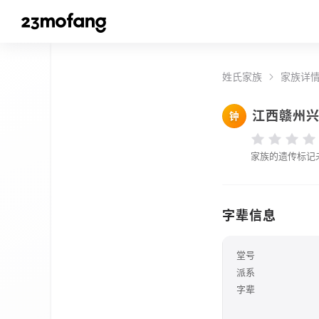
姓氏家族
家族详
江西赣州
钟
家族的遗传标记
字辈信息
堂号
派系
字辈