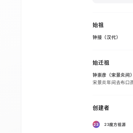
始祖
钟接（汉代）
始迁祖
钟崇彦（宋景炎间
宋景炎年间去布口
创建者
23魔方祖源
23