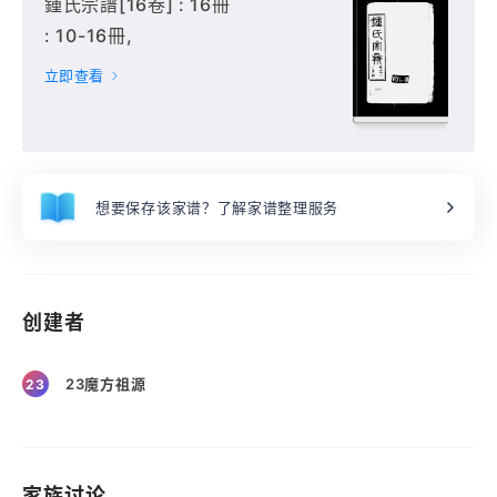
鍾氏宗譜[16卷] : 16冊
: 10-16冊,
立即查看
想要保存该家谱？了解家谱整理服务
创建者
23魔方祖源
23
家族讨论