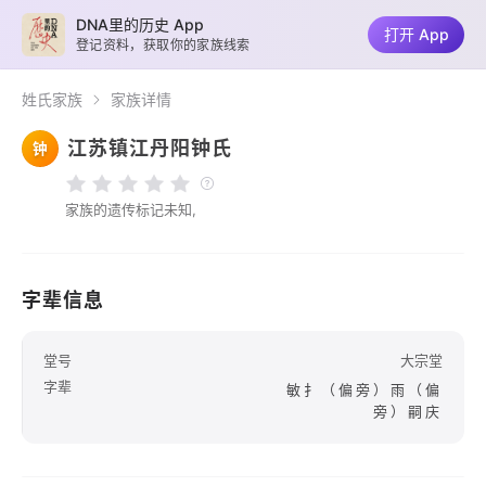
DNA里的历史 App
打开 App
登记资料，获取你的家族线索
姓氏家族
家族详情
江苏镇江丹阳钟氏
钟
家族的遗传标记未知,
字辈信息
堂号
大宗堂
字辈
敏扌（偏旁）雨（偏
旁）嗣庆