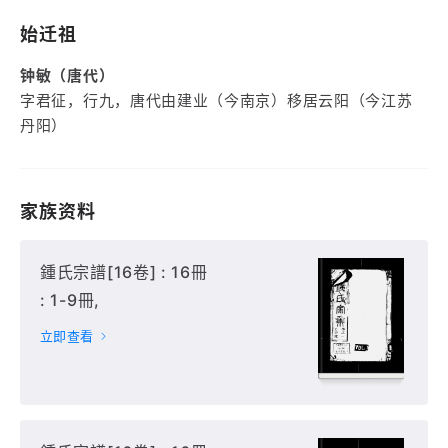
始迁祖
钟敏（唐代）
字君征，行九，唐代由建业（今南京）移居云阳（今江苏
丹阳）
家族资料
鍾氏宗譜[16卷] : 16冊
: 1-9冊,
立即查看