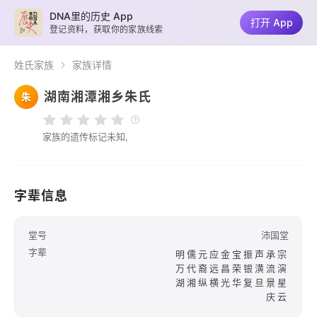
DNA里的历史 App
打开 App
登记资料，获取你的家族线索
姓氏家族
家族详情
湖南湘潭湘乡朱氏
朱
家族的遗传标记未知,
字辈信息
堂号
沛国堂
字辈
明儒元应金宝振声承宗
万代裔远昌荣银潢流演
湖湘纵横光华复旦景星
庆云