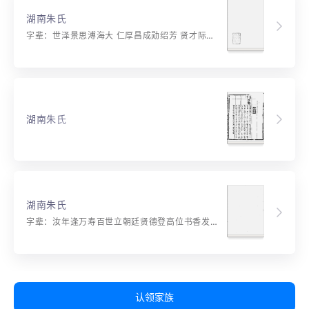
湖南朱氏
字辈：世泽景思溥海大 仁厚昌成勋绍芳 贤才际泰运 家国永隆康 忠孝承先德 诗文继序皇 贤才际泰运 家国美鸿章 忠孝承先德 诗文继祖光 懋修宜立业 端品贵惇常 本远从传一 培源道孔臧
湖南朱氏
湖南朱氏
字辈：汝年逢万寿百世立朝廷贤德登高位书香发满庭本枝培笃厚富贵永芳馨
认领家族