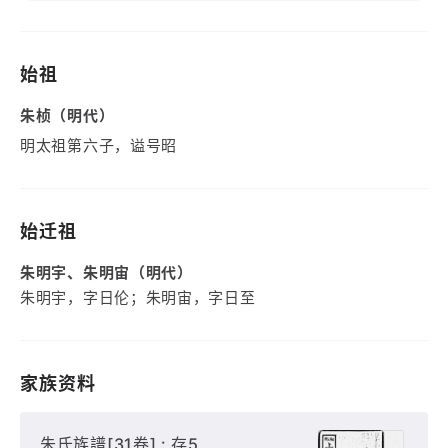
始祖
朱桢（明代）
明太祖第六子，谥号昭
始迁祖
朱明宇、朱明宙（明代）
朱明宇，字日伦；朱明宙，字日至
家族资料
朱氏族譜[31卷] : 存5