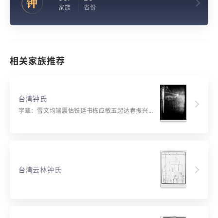
钟
家族
省份
相关家族推荐
台湾钟氏
字辈：雪文均端震估铁廷书栋应敏玉起达春振兴运永明瑞兆文章光世德富贵万年昌
台湾云林钟氏