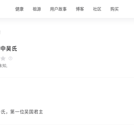
健康
祖源
用户故事
博客
社区
购买
情
吴中吴氏
未知,
为氏，第一位吴国君主