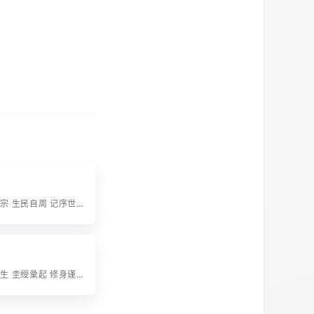
字辈：洪维我宗 生民自周 记序世家 端为之首 至德所贻 实庶且永 代产哲人 在帝左右 允文亦武 亮节高风 辉煌典策 蔚为国桢 不嗣嶶音 望诸贒裔 凡亿孙曾 尚其懋哉
字辈：良奇挺生 圭绶𢑥起 修身谨度 尊德诚意 朂率而敬 谦恭瞻视 孙会千亿 名次因之 世重宗光 人钦善行 尚思法言 宜从宪令 其先贻模 乃为大定 若厥有常 家声衍庆