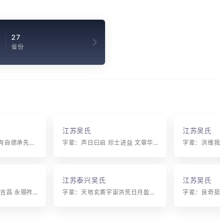
27
省份
江苏吴氏
江苏吴氏
字辈：光锡尔昆其来有自德承先世乃克永昌
字辈：声日曰启 珍士进益 文章华国 追怎祖宗 大光厚德
江苏泰兴吴氏
江苏吴氏
字辈：继维文章 家邦吉昌 永锡祚允 祖德绵长 垂万世以重光
字辈：天地玄黄宇宙洪荒日月盈昃辰宿列张寒来暑往秋收冬藏闰馀成岁律吕调阳云腾致雨露结为霜金生丽水玉出昆冈剑号巨阙珠称夜光果珍李柰菜重芥姜海咸河淡鳞潜羽翔龙师火帝鸟官人皇始制文字乃服衣裳推位让国有虞陶唐吊民伐罪