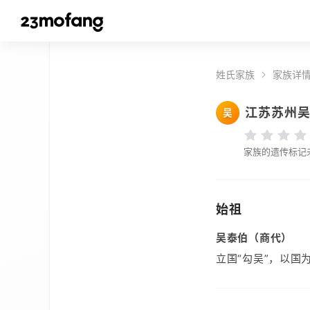
姓氏家族
家族详
江苏苏州
吴
家族的遗传标记
始祖
吴泰伯（商代）
立国“勾吴”，以国