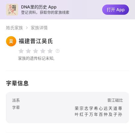
DNA里的历史 App
打开 App
登记资料，获取你的家族线索
姓氏家族
家族详情
福建晋江吴氏
吴
家族的遗传标记未知,
字辈信息
派系
晋江磁灶
字辈
荣宗志学希心远天道尊
叶红于万年百仲及子孙