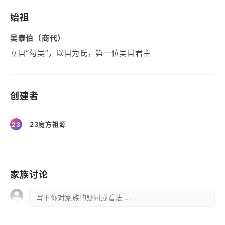
始祖
吴泰伯（商代）
立国“勾吴”，以国为氏，第一位吴国君主
创建者
23魔方祖源
23
家族讨论
写下你对家族的疑问或看法 ...