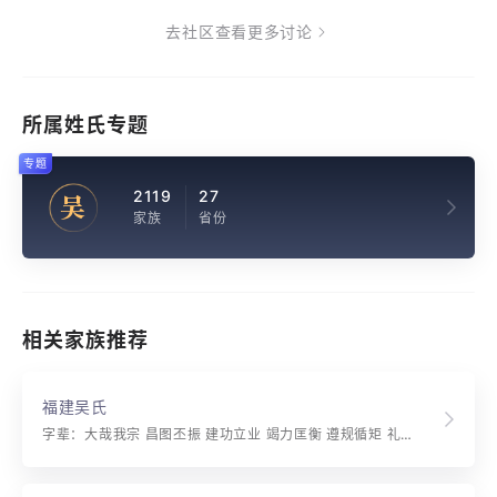
去社区查看更多讨论
所属姓氏专题
专题
2119
27
吴
家族
省份
相关家族推荐
福建吴氏
字辈：大哉我宗 昌图丕振 建功立业 竭力匡衡 遵规循矩 礼义廉节 制度考文 称先则昔 忠良发着 孝顺并行 永为世守 垂裕后昆