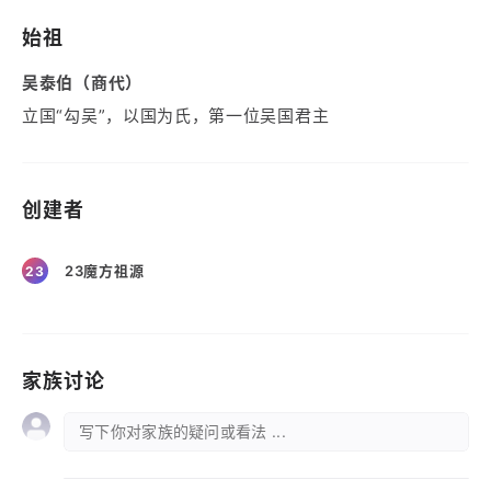
始祖
吴泰伯（商代）
立国“勾吴”，以国为氏，第一位吴国君主
创建者
23魔方祖源
23
家族讨论
写下你对家族的疑问或看法 ...