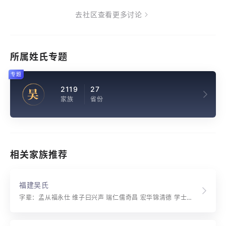
去社区查看更多讨论
所属姓氏专题
专题
2119
27
吴
家族
省份
相关家族推荐
福建吴氏
字辈：孟从福永仕 维子曰兴声 瑞仁儒奇昌 宏华锦清德 学士青云志 诗书增国光 朝廷嘉禄养 世富贵和祥