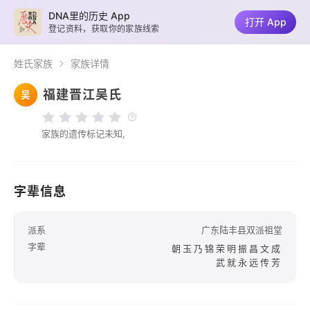
DNA里的历史 App
打开 App
登记资料，获取你的家族线索
姓氏家族
家族详情
福建晋江吴氏
吴
家族的遗传标记未知,
字辈信息
派系
广东陆丰县双派祖堂
字辈
朝玉乃锦荣明振昌文成
武就永远传芳