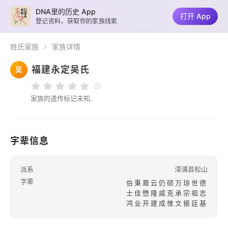
DNA里的历史 App
打开 App
登记资料，获取你的家族线索
姓氏家族
家族详情
福建永定吴氏
吴
家族的遗传标记未知,
字辈信息
派系
漳浦县松山
字辈
伯秉裔云仍硕万琼世德
士佳懋隆威克承宗祖志
鸿业开建成惟文振廷基