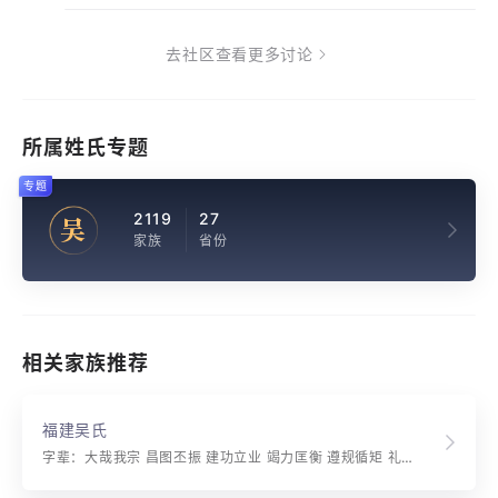
去社区查看更多讨论
所属姓氏专题
专题
2119
27
吴
家族
省份
相关家族推荐
福建吴氏
字辈：大哉我宗 昌图丕振 建功立业 竭力匡衡 遵规循矩 礼义廉节 制度考文 称先则昔 忠良发着 孝顺并行 永为世守 垂裕后昆