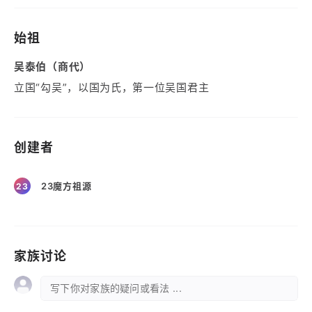
始祖
吴泰伯（商代）
立国“勾吴”，以国为氏，第一位吴国君主
创建者
23魔方祖源
23
家族讨论
写下你对家族的疑问或看法 ...