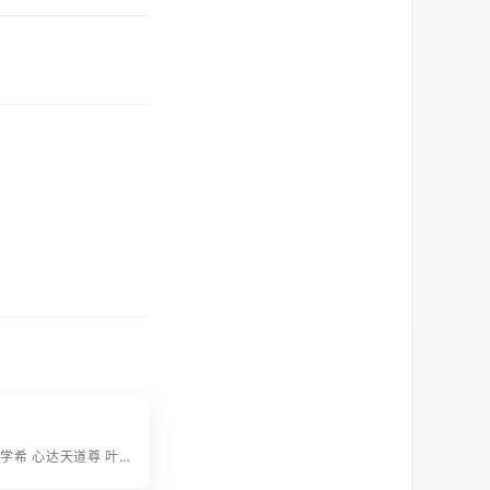
字辈：荣宗志学希 心达天道尊 叶红于万年 百仲及子孙