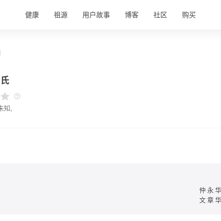
健康
祖源
用户故事
博客
社区
购买
情
吴氏
未知,
仲永
文章