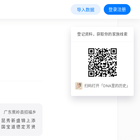
登录注册
导入数据
登记资料，获取你的家族线索
扫码打开「DNA里的历史」
广东蕉岭县招福乡
华昆秀新盛锦上添
华国宝道德定芳贤