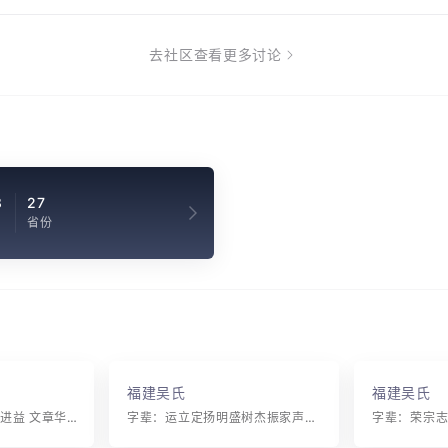
去社区查看更多讨论
8
27
省份
福建吴氏
福建吴氏
字辈：声日曰启 珍士进益 文章华国 追念祖宗 大光厚德
字辈：运立定扬明盛树杰振家声克进兴富贵荣耀祖高官显朝廷