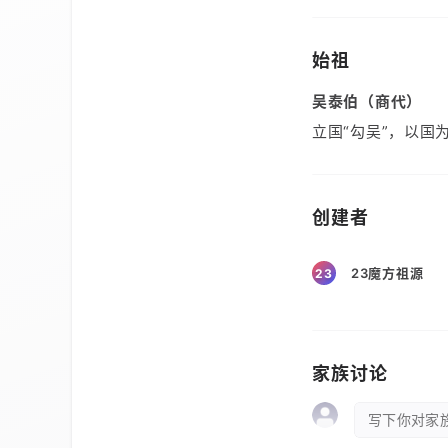
始祖
吴泰伯（商代）
立国“勾吴”，以国
创建者
23魔方祖源
23
家族讨论
写下你对家族