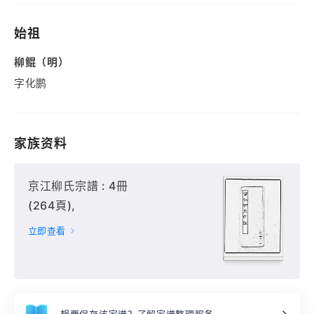
始祖
柳鲲（明）
字化鹏
家族资料
京江柳氏宗譜 : 4冊
(264頁),
立即查看