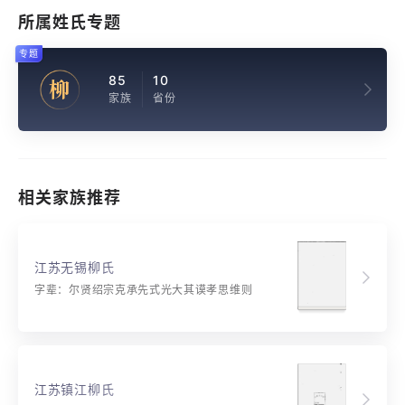
所属姓氏专题
专题
85
10
柳
家族
省份
相关家族推荐
江苏无锡柳氏
字辈：尔贤绍宗克承先式光大其谟孝思维则
江苏镇江柳氏