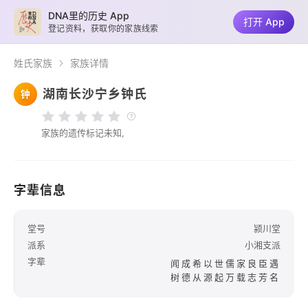
DNA里的历史 App
打开 App
登记资料，获取你的家族线索
姓氏家族
家族详情
湖南长沙宁乡钟氏
钟
家族的遗传标记未知,
字辈信息
堂号
颍川堂
派系
小湘支派
字辈
闻成希以世儒家良臣遇
树德从源起万载志芳名