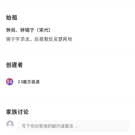
始祖
钟尚、钟锡宁（宋代）
锡宁字添龙。后裔散处吴楚两地
创建者
23魔方祖源
23
家族讨论
写下你对家族的疑问或看法 ...