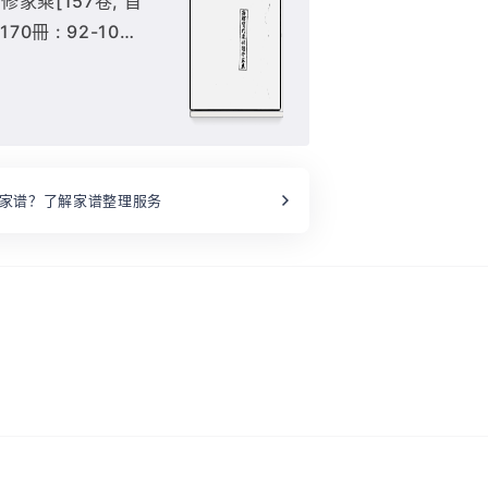
家乘[157卷, 首
170冊 : 92-103
家谱？了解家谱整理服务