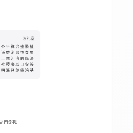
崇礼堂
修齐平祥启盛繁祉
需谦益渐晋恒泰履
萃丰豫河洛同临济
卫社稷廉耿自安绥
慎明笃经纶肇鸿基
湖南邵阳