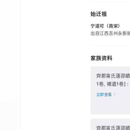
始迁祖
宁道可（南宋）
出自江西吉州永新
家族资料
齊郡甯氏蓮邵續修
1卷, 補遺1卷] : 
(卷首-卷10),
立即查看
齊郡甯氏蓮邵續修