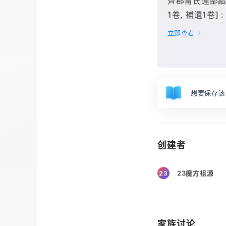
齊郡甯氏蓮邵續修
1卷, 補遺1卷] : 
冊(卷87-98),
立即查看
想要保存该
创建者
23魔方祖源
23
家族讨论