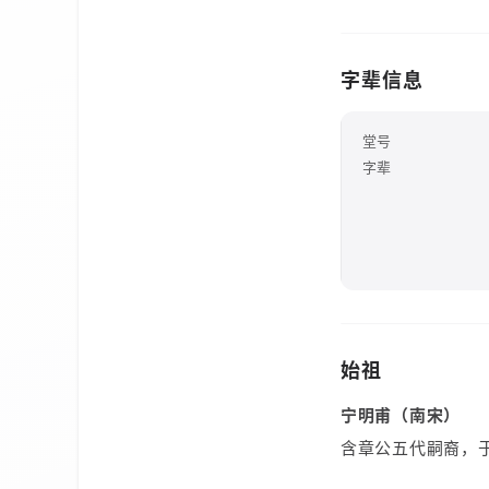
字辈信息
堂号
字辈
始祖
宁明甫（南宋）
含章公五代嗣裔，