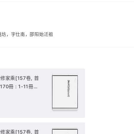
姚坊，字仕南，邵阳始迁祖
家乘[157卷, 首
170冊 : 1-11冊
家乘[157卷, 首