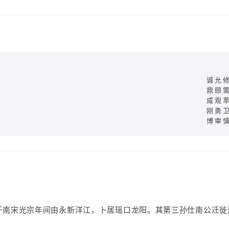
诚允
鼎颐
咸观
刚勇
博审
于南宋光宗年间由永新洋江，卜居瑶口龙阳。其第三孙仕南公迁徙