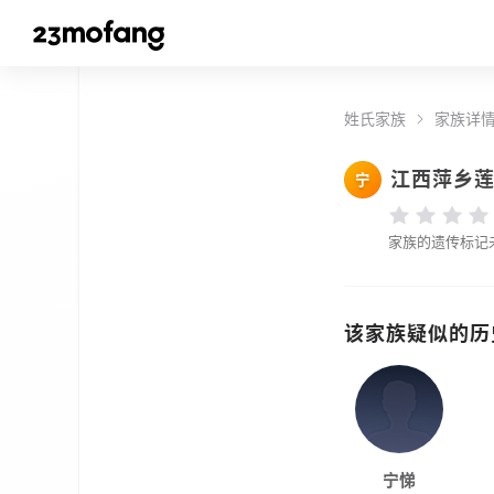
姓氏家族
家族详
江西萍乡
宁
家族的遗传标记
该家族疑似的历
宁悌