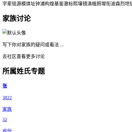
字辈
铭源模焕址钟浦构煌基鉴澈标熙壤镜清植照墀衔波森烈垲
家族讨论
写下你对家族的疑问或看法 ...
去社区查看更多讨论
所属姓氏专题
张
3822
家族
32
省份