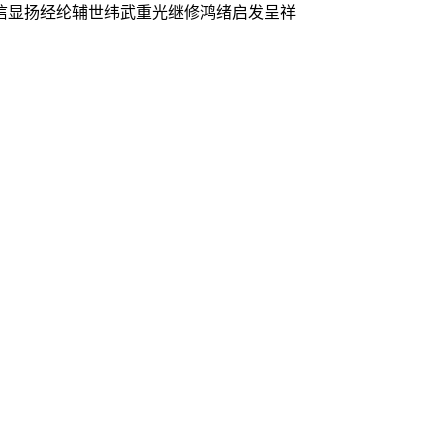
信显扬经纶辅世纬武重光继修鸿绪启发呈祥