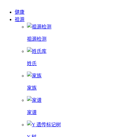
健康
祖源
祖源检测
姓氏
家族
家谱
Y 树