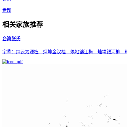
专题
相关家族推荐
台湾张氏
字辈：纯云为源植 炳坤金汉桂 焕地锦江梅 灿境银河柳 