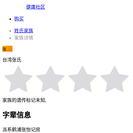
健康社区
购买
姓氏家族
家族详情
张
台湾张氏
家族的遗传标记未知,
字辈信息
派系
鹤浦张怡记房