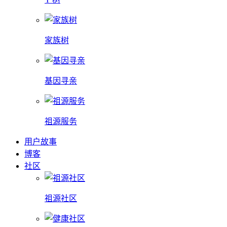
家族树
基因寻亲
祖源服务
用户故事
博客
社区
祖源社区