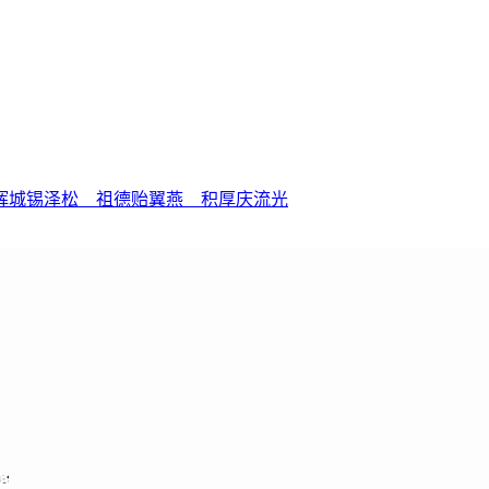
辉城锡泽松 祖德贻翼燕 积厚庆流光