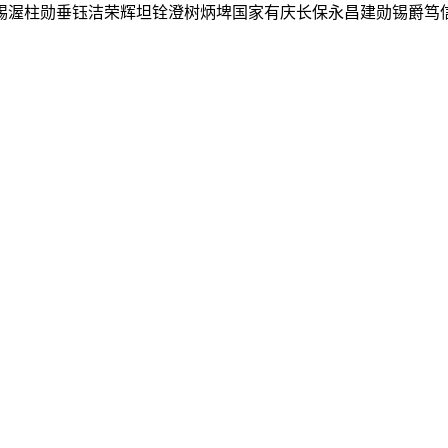
锡渥柱勋垂钰洁荣辉坦铨澄树炳埤国家有庆长保永昌建勋锡爵笃