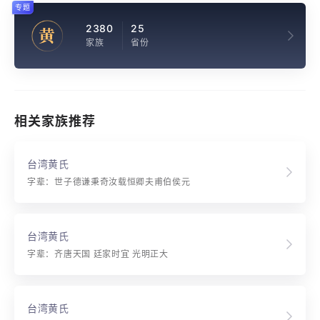
专题
2380
25
黄
家族
省份
相关家族推荐
台湾黄氏
字辈：世子德谦秉奇汝载恒卿夫甫伯侯元
台湾黄氏
字辈：齐唐天国 廷家时宜 光明正大
台湾黄氏