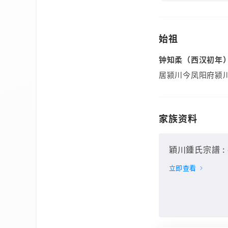
始祖
钟知柔（西汉初年
居颍川今凤阳府颍
家族资料
穎川鍾氏宗譜 : 
立即查看