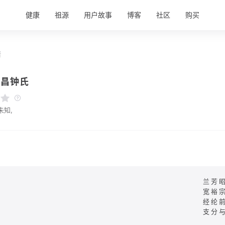
健康
祖源
用户故事
博客
社区
购买
情
都昌钟氏
未知,
兰芳
宽裕
经纶
支分