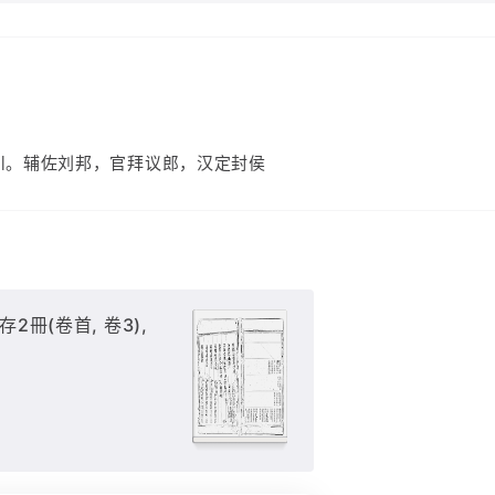
）
川。辅佐刘邦，官拜议郎，汉定封侯
存2冊(卷首, 卷3),