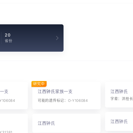
20
省份
研究中
一支
江西钟氏家族一支
江西钟氏
字辈：洪桂
106084
可能的遗传标记：O-Y106084
江西钟氏
江西钟氏
31261