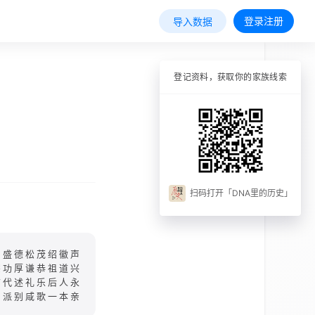
登录注册
导入数据
登记资料，获取你的家族线索
扫码打开「DNA里的历史」
昭盛德松茂绍徽声
宗功厚谦恭祖道兴
前代述礼乐后人永
与派别咸歌一本亲