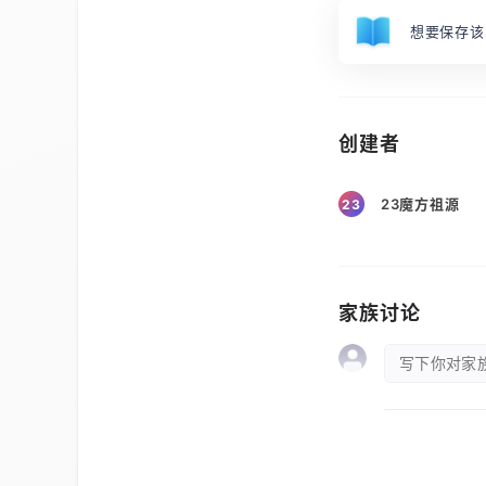
想要保存该
创建者
23魔方祖源
23
家族讨论
写下你对家族