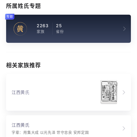
所属姓氏专题
专题
2263
25
黄
家族
省份
相关家族推荐
江西黄氏
江西黄氏
字辈：用集大成 以光先泽 世守忠良 安邦定国