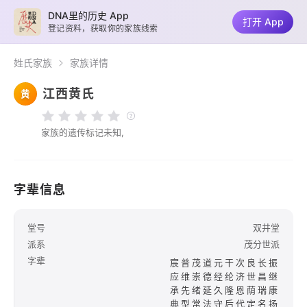
DNA里的历史 App
打开 App
登记资料，获取你的家族线索
姓氏家族
家族详情
江西黄氏
黄
家族的遗传标记未知,
字辈信息
堂号
双井堂
派系
茂分世派
字辈
宸普茂道元干次良长振
应维崇德经纶济世昌继
承先绪延久隆恩荫瑞康
典型常法守后代定名扬