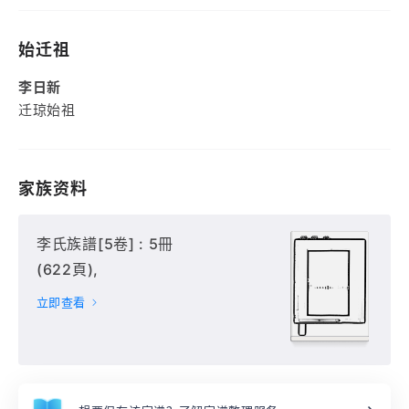
始迁祖
李日新
迁琼始祖
家族资料
李氏族譜[5卷] : 5冊
(622頁),
立即查看