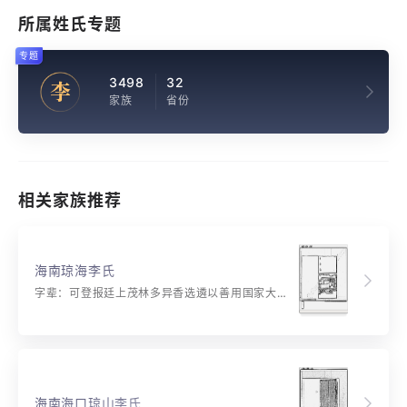
所属姓氏专题
专题
3498
32
李
家族
省份
相关家族推荐
海南琼海李氏
字辈：可登报廷上茂林多异香选遴以善用国家大名彰 仁孝和顺崇德建功立业兴百世修齐治平庆万年
海南海口琼山李氏