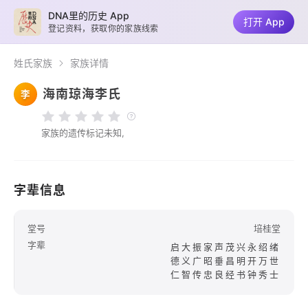
DNA里的历史 App
打开 App
登记资料，获取你的家族线索
姓氏家族
家族详情
海南琼海李氏
李
家族的遗传标记未知,
字辈信息
堂号
培桂堂
字辈
启大振家声茂兴永绍绪
德义广昭垂昌明开万世
仁智传忠良经书钟秀士