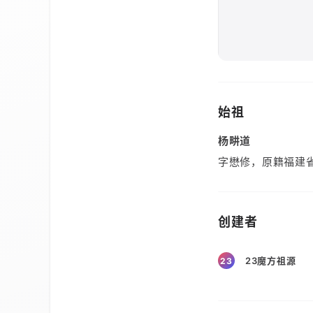
始祖
杨畊道
字懋修，原籍福建
创建者
23魔方祖源
23