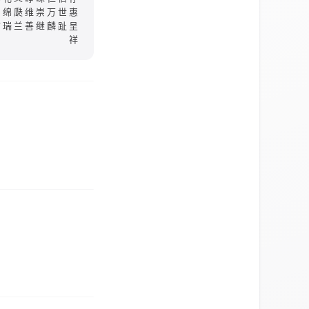
和绵瓞维崇万世惠
临瑞兰善继麟趾呈
祥