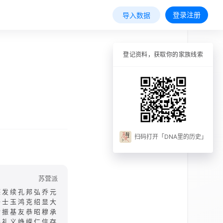
登录注册
导入数据
登记资料，获取你的家族线索
扫码打开「DNA里的历史」
苏营派
德发续孔邦弘乔元
子士玉鸿克绍显大
绪振基友恭昭穆承
锡礼义峥嵘仁信存