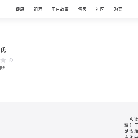
健康
祖源
用户故事
博客
社区
购买
情
杨氏
未知,
明
耀？
猷恢
康永