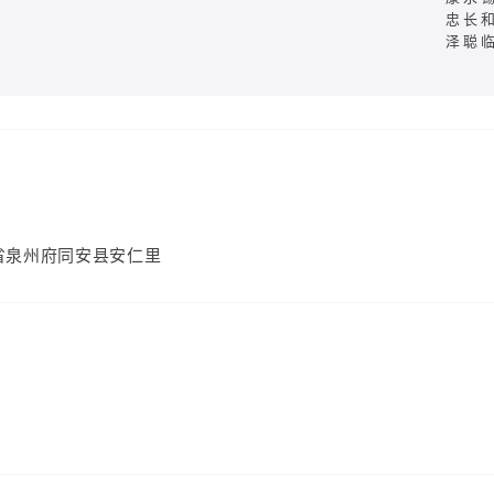
忠长
泽聪
省泉州府同安县安仁里