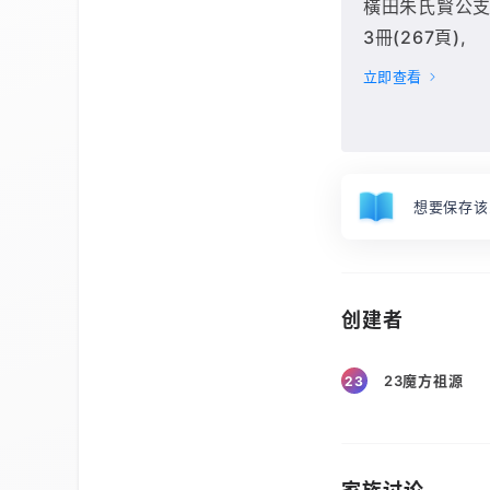
橫田朱氏賢公支譜[
3冊(267頁),
立即查看
想要保存该
创建者
23魔方祖源
23