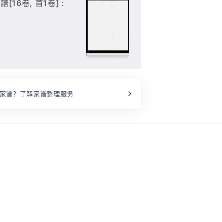
16卷, 首1卷] :
家谱？了解家谱整理服务