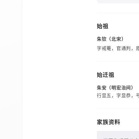
始祖
朱钦（北宋）
字戒菴，官通判，
始迁祖
朱安（明宏治间）
行显五，字显恭，
家族资料