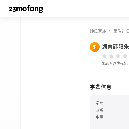
姓氏家族
家族详
湖南邵阳
朱
家族的遗传标记
字辈信息
堂号
派系
字辈