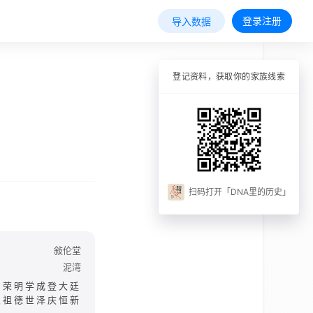
登录注册
导入数据
登记资料，获取你的家族线索
扫码打开「DNA里的历史」
敍伦堂
泥湾
启荣明学成登大廷
思祖德世泽庆恒新