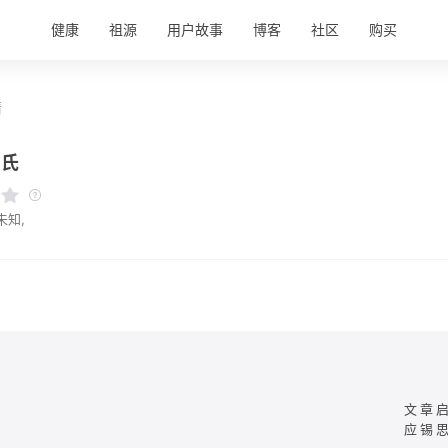
健康
祖源
用户故事
博客
社区
购买
情
朱氏
未知,
文章
应锡