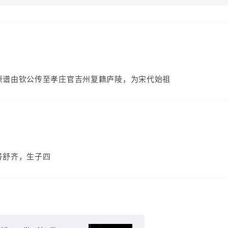
原谱由钦公传至孝庄官吉州复籍庐陵，为宋代始祖
号舒齐，生子四