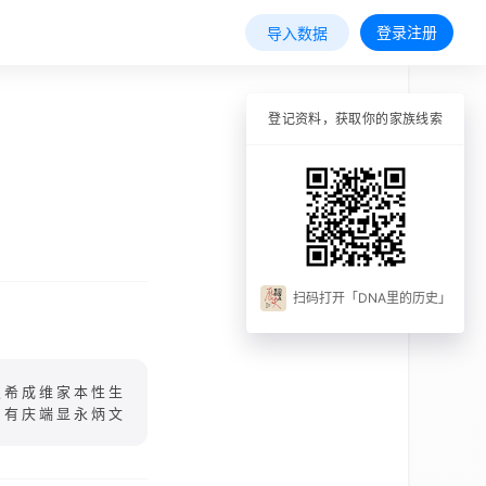
登录注册
导入数据
登记资料，获取你的家族线索
扫码打开「DNA里的历史」
根希成维家本性生
中有庆端显永炳文