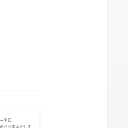
冲李氏
字辈：自立根希成 维家本性生 天其中有庆 端显永炳文