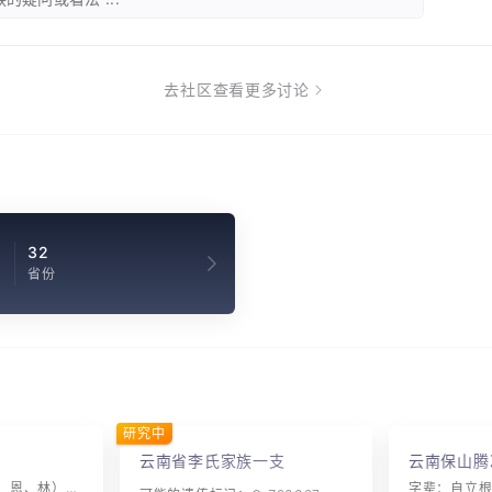
去社区查看更多讨论
1
32
省份
研究中
云南省李氏家族一支
云南保山腾
字辈：自立（大、昌、恩、林）根（学、曰、坤）肇（润、希）守（开、善、树）诚（承、孝、志）振（震、家）本（维、一、致）性（士、之、信）生（同、用、光）天（绪、昭、以）其（如、宝、师) 中（蕴、秉、孔）有（友、经、阳）宁（佩、尚、礼）端（宣、元、嘉）显（汝、尊、雨）永（嗣、道、时）炳（沾、方、华)文（思、复、作）