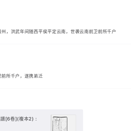
青州，洪武年间随西平侯平定云南，世袭云南前卫前所千户
卫前所千户，遂携弟迁
6卷](複本2) :