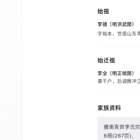
始祖
李德（明洪武閒）
字裕本，世居山东
始迁祖
李全（明正统閒）
袭千户，后调腾冲
家族资料
騰衝青齊李氏宗譜[
6冊(267页),