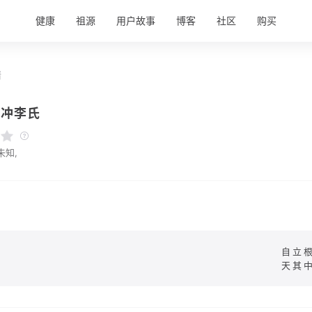
健康
祖源
用户故事
博客
社区
购买
情
腾冲李氏
未知,
自立
天其