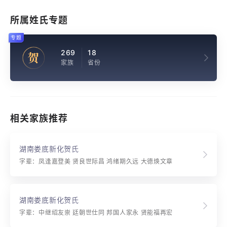
所属姓氏专题
专题
269
18
贺
家族
省份
相关家族推荐
湖南娄底新化贺氏
字辈：凤逢嘉登美 贤良世际昌 鸿绪期久远 大德焕文章
湖南娄底新化贺氏
字辈：中继绍友崇 廷朝世仕同 邦国人家永 贤能福再宏