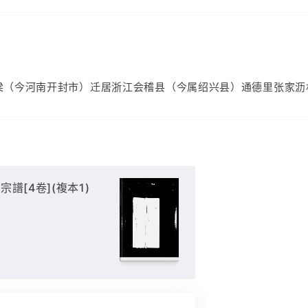
梁（今河南开封市）迁居浙江会稽县（今属绍兴县）通德里张家沥
譜[4卷](複本1)