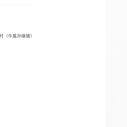
村（今属孙瑞镇）