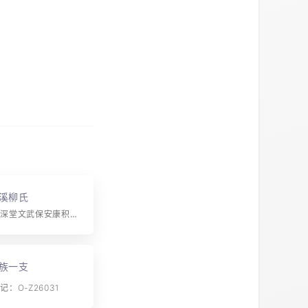
溪柳氏
字辈：惠忠彝深堂文武保安康积善延馀庆行仁启永昌
族一支
：O-Z26031