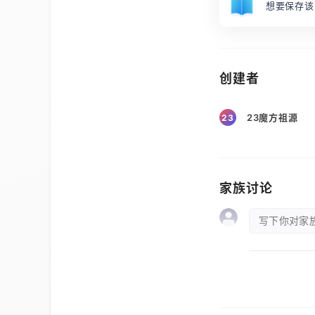
想要保存该
创建者
23魔方祖源
23
家族讨论
写下你对家族