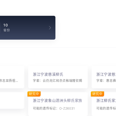
10
省份
浙江宁波慈溪柳氏
浙江宁波慈
字辈：孝友承前愿诗书志显扬祖宗培植厚世代发奎光
字辈：云仍兆亿舄亦贞秭瑞隆钦赐
研究中
研究中
浙江宁波象山泗洲头柳氏家族
浙江柳氏家
可能的遗传标记：O-Z26031
可能的遗传标记