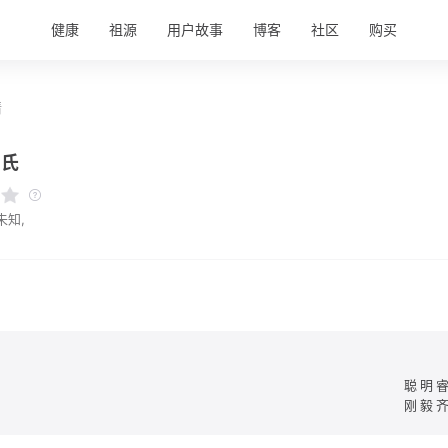
健康
祖源
用户故事
博客
社区
购买
情
柳氏
未知,
聪明
刚毅