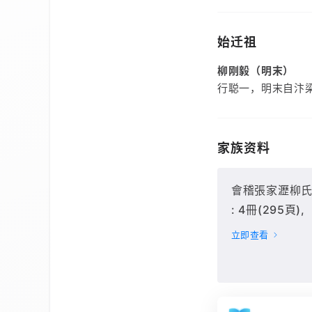
始迁祖
柳刚毅（明末）
行聪一，明末自汴
家族资料
會稽張家瀝柳氏宗
: 4冊(295頁),
立即查看