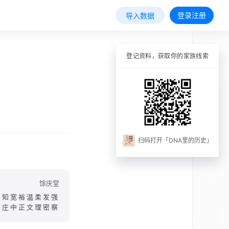
登录注册
导入数据
登记资料，获取你的家族线索
扫码打开「DNA里的历史」
馀庆堂
睿知宽裕温柔发强
齐庄中正文理密察