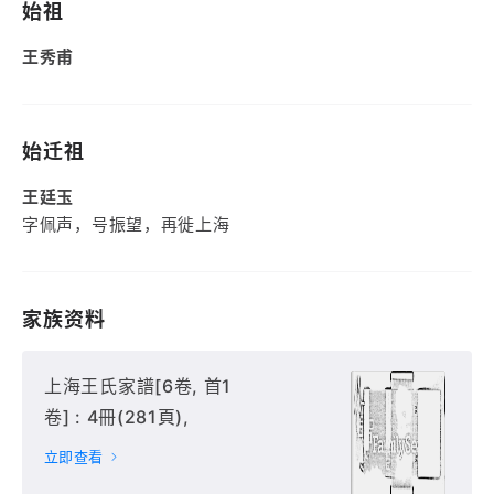
始祖
王秀甫
始迁祖
王廷玉
字佩声，号振望，再徙上海
家族资料
上海王氏家譜[6卷, 首1
卷] : 4冊(281頁),
立即查看