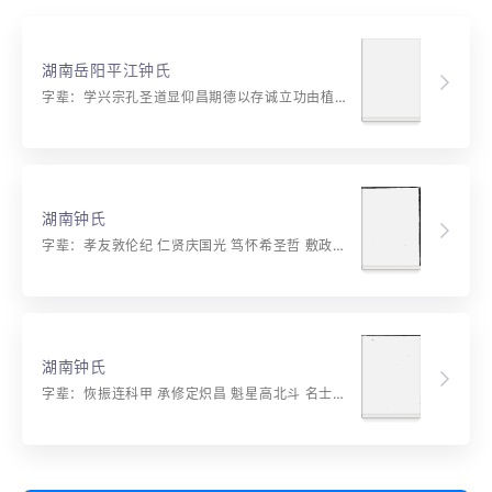
湖南岳阳平江钟氏
字辈：学兴宗孔圣道显仰昌期德以存诚立功由植本基家修敦秩叙国献表猷为善起群英育祥征百福绥先贤垂令典继世步芳规运会今全盛宣扬正及时
湖南钟氏
字辈：孝友敦伦纪 仁贤庆国光 笃怀希圣哲 敷政着平康 官懋循声卓 英多运祚长 词章扬雅颂 彝叙振？常
湖南钟氏
字辈：恢振连科甲 承修定炽昌 魁星高北斗 名士耀南唐 礼乐家声远 诗书世德长