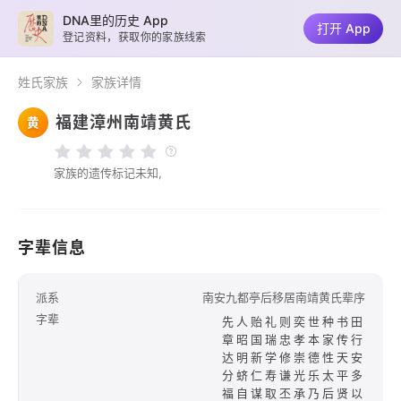
DNA里的历史 App
打开 App
登记资料，获取你的家族线索
姓氏家族
家族详情
福建漳州南靖黄氏
黄
家族的遗传标记未知,
字辈信息
派系
南安九都亭后移居南靖黄氏辈序
字辈
先人贻礼则奕世种书田
章昭国瑞忠孝本家传行
达明新学修崇德性天安
分蛴仁寿谦光乐太平多
福自谋取丕承乃后贤以