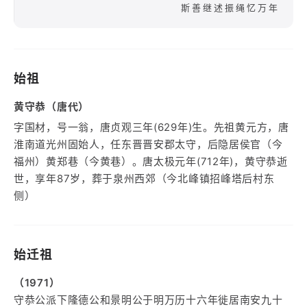
斯善继述振绳忆万年
始祖
黄守恭（唐代）
字国材，号一翁，唐贞观三年(629年)生。先祖黄元方，唐
淮南道光州固始人，任东晋晋安郡太守，后隐居侯官（今
福州）黄郑巷（今黄巷）。唐太极元年(712年)，黄守恭逝
世，享年87岁，葬于泉州西郊（今北峰镇招峰塔后村东
侧）
始迁祖
（1971）
守恭公派下隆德公和景明公于明万历十六年徙居南安九十