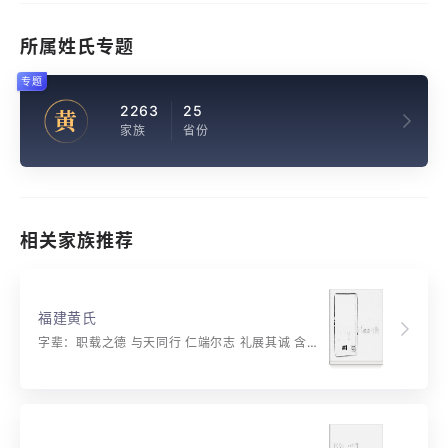
所属姓氏专题
专题
2263
25
黄
家族
省份
相关家族推荐
福建黄氏
字辈：职载之德 与天同行 仁端尔志 礼展其诚 含宏丕裕 博大昌明 诗书继世 致泽传名 贻承嗣美 元吉亨贞