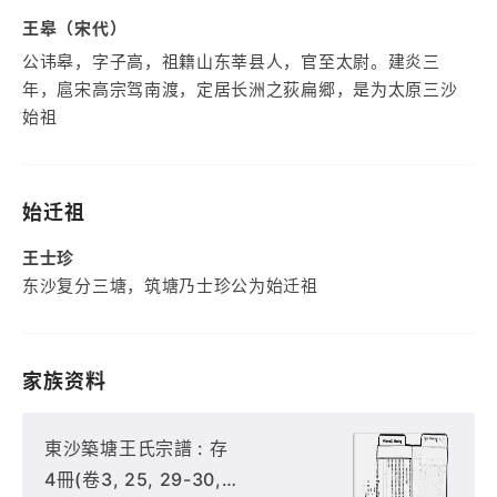
王皋（宋代）
公讳皋，字子高，祖籍山东莘县人，官至太尉。建炎三
年，扈宋高宗驾南渡，定居长洲之荻扁郷，是为太原三沙
始祖
始迁祖
王士珍
东沙复分三塘，筑塘乃士珍公为始迁祖
家族资料
東沙築塘王氏宗譜 : 存
4冊(卷3, 25, 29-30,