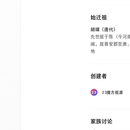
始迁祖
胡竦（唐代）
先世居于陈（今河
闽，居晋安郡至唐
地
创建者
23魔方祖源
23
家族讨论