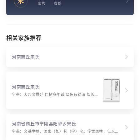
宋
家族
省份
相关家族推荐
河南商丘宋氏
河南商丘宋氏
字辈：大邦文懋廷 仁树多年诚 厚传远德清 智长延乐声 和顺常政通 永世荣昌恒
河南省商丘市宁陵县阳驿乡宋氏
字辈：文基举奠，国家（如）其（学）宝。传世凤林，仁义礼智，信用长有 防穩兴修（建），崇敬荣宗，经核献纬，君华颜憎，喜福迎松