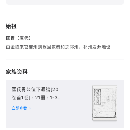
始祖
匡冑（唐代）
由金陵来官吉州别驾因家泰和之祁州，祁州发源地也
家族资料
匡氏冑公位下通譜[20
卷首1卷] : 21冊 : 1-3
冊,
立即查看