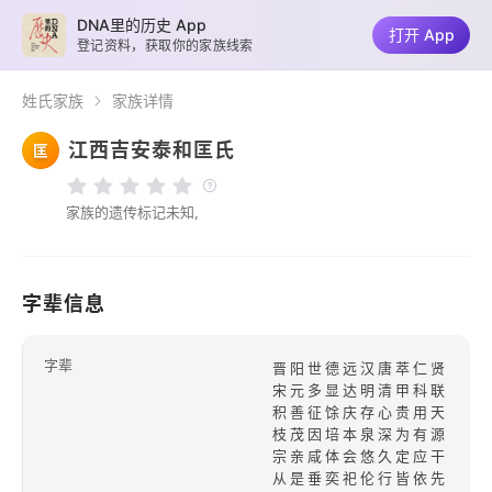
DNA里的历史 App
打开 App
登记资料，获取你的家族线索
姓氏家族
家族详情
江西吉安泰和匡氏
匡
家族的遗传标记未知,
字辈信息
字辈
晋阳世德远汉唐萃仁贤
宋元多显达明清甲科联
积善征馀庆存心贵用天
枝茂因培本泉深为有源
宗亲咸体会悠久定应干
从是垂奕祀伦行皆依先