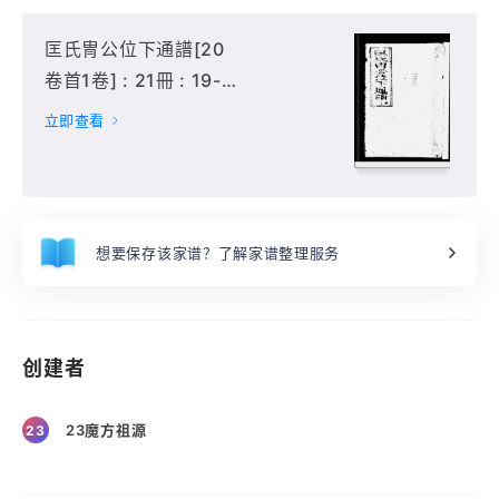
匡氏冑公位下通譜[20
卷首1卷] : 21冊 : 19-
21冊,
立即查看
想要保存该家谱？了解家谱整理服务
创建者
23魔方祖源
23