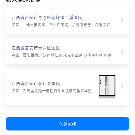
江西省吉安市青原区新圩镇西溪匡氏
字辈：…仲本惟明国，正士仁用定，贞观来守吉，汉唐萃仁贤…
江西省吉安市青原区匡氏
字辈：晋阳世德远 汉唐萃仁贤 宋元多显达 明清甲科联 积善徵馀庆 存心贵用天 枝茂因培本 泉深为有源 宗亲咸体会 悠久定应乾 从是垂奕祀 伦行皆依先
江西省吉安市泰和县匡氏
字辈：孔光孟克延一道性真专显连思先哲荣华望俊贤明经原有自博士复相连祖德诚高远兴隆万亿年显连思馀庆振兴有贻谋登第恢先烈服官懋皇猷尊重在伦叙齐治本身修大理家声远继绳垂千秋晋？？？（字行）世即稀（字行）远即显（字行）汉唐萃仁贤宋元多显连（宪夏）明清甲科联积善征馀庆存心贵用天（田）枝茂因培本泉深为有源宗亲咸体会悠久定应干从是垂奕禩伦行皆依先
认领家族