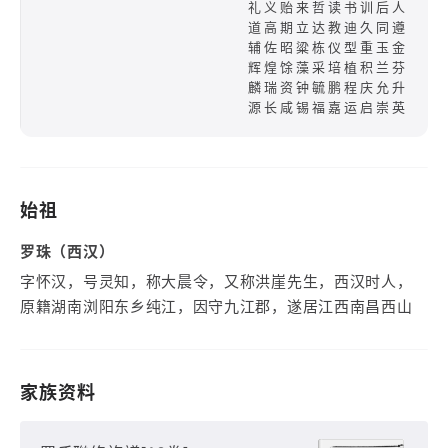
礼义贻来哲读书训后人
道高期立达教迪久同遵
辅佐昭粱栋仪型重玉金
辉煌馀藻采培植积兰芬
麟瑞资钟毓鹏程庆允升
源长咸锡福嘉运启崇英
始祖
罗珠（西汉）
字怀汉，号灵知，称大晨令，又称洪崖先生，西汉时人，
原籍湖南浏阳东乡纯江，因守九江郡，遂居江西南昌西山
家族资料