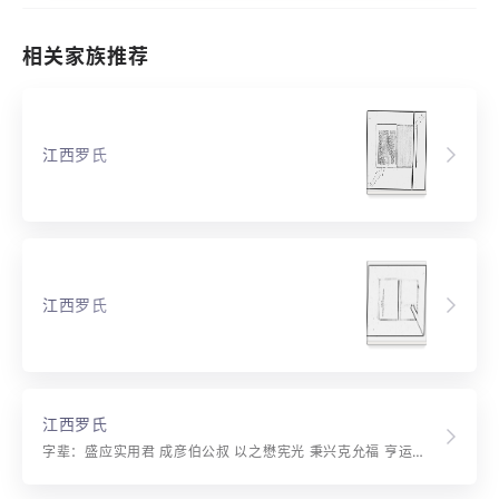
相关家族推荐
江西罗氏
江西罗氏
江西罗氏
字辈：盛应实用君 成彦伯公叔 以之懋宪光 秉兴克允福 亨运会时来 贤嗣序昭穆 富有本日新 德业世常录 忠孝全鸿烈 芳名震豫章 歴科荣甲第 奕代萃冠裳 理学传家远 英才国瑞长 箕裘同绍述 庆衍发麟祥