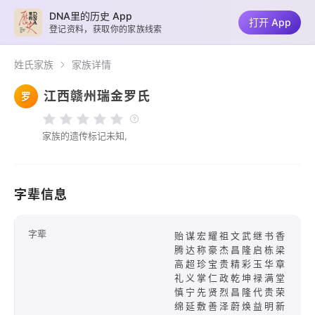
DNA里的历史 App
打开 App
登记资料，获取你的家族线索
姓氏家族
家族详情
江西赣州瑞金罗氏
罗
家族的遗传标记未知,
字辈信息
字辈
贻谋宏耀祖文武继书香
腾达称豪杰昌隆启栋梁
高超珍宝贵精彩玉华章
礼义掌仁政乾坤禄满堂
慎宁先贤烈昌隆代贵荣
绵延敷善泽蔚焕益明新